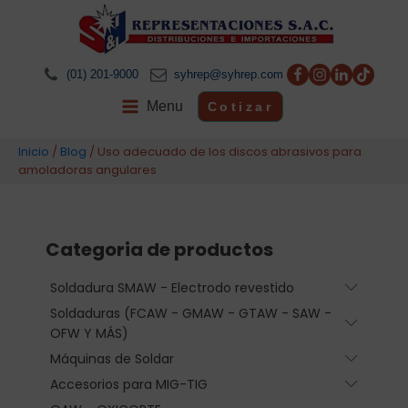
(01) 201-9000
syhrep@syhrep.com
Menu
Cotizar
Inicio
/
Blog
/ Uso adecuado de los discos abrasivos para
amoladoras angulares
Categoria de productos
Soldadura SMAW - Electrodo revestido
Submen
Soldaduras (FCAW - GMAW - GTAW - SAW -
Submen
OFW Y MÁS)
Máquinas de Soldar
Submen
Accesorios para MIG-TIG
Submen