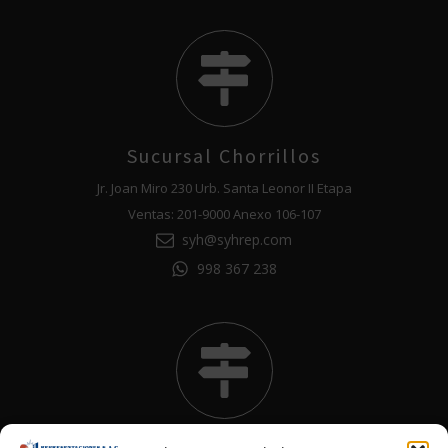
Sucursal Chorrillos
Jr. Joan Miro 230 Urb. Santa Leonor II Etapa
Ventas: 201-9000 Anexo 106-107
syh@syhrep.com
998 367 238
Sucursal Callao