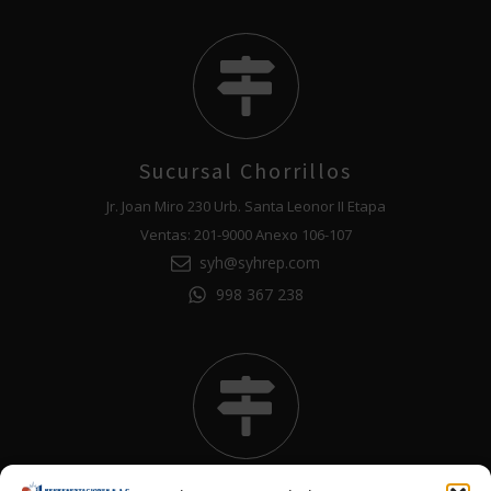
Sucursal Chorrillos
Jr. Joan Miro 230 Urb. Santa Leonor II Etapa
Ventas: 201-9000 Anexo 106-107
syh@syhrep.com
998 367 238
Sucursal Callao