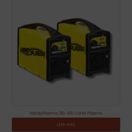
HandyPlasma 35i-45i Corte Plasma
LEER MÁS